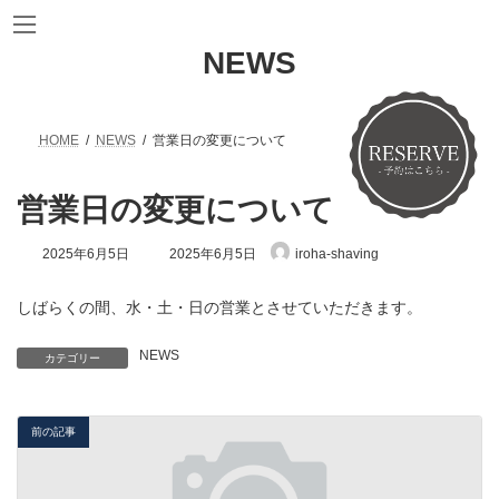
コ
ナ
ン
ビ
テ
ゲ
NEWS
ン
ー
ツ
シ
へ
ョ
ス
ン
HOME
NEWS
営業日の変更について
キ
に
ッ
移
プ
動
営業日の変更について
最
2025年6月5日
2025年6月5日
iroha-shaving
終
更
新
しばらくの間、水・土・日の営業とさせていただきます。
日
時
NEWS
:
カテゴリー
前の記事